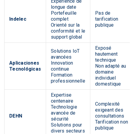
Expérience de
longue date
Portefeuille
Pas de
Indelec
complet
tarification
Orienté sur la
publique
conformité et le
support global
Exposé
Solutions IoT
hautement
avancées
technique
Aplicaciones
Innovation
Non adapté au
Tecnológicas
continue
domaine
Formation
individuel
professionnelle
domestique
Expertise
centenaire
Complexité
Technologie
exigeant des
avancée de
DEHN
consultations
sécurité
Tarification non
Solutions pour
publique
divers secteurs