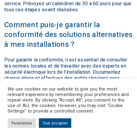
service. Prévoyez un calendrier de 30 à 60 jours pour que
tous ces étapes soient réalisées.
Comment puis-je garantir la
conformité des solutions alternatives
à mes installations ?
Pour garantir la conformité, il est essentiel de consulter
les normes locales et de travailler avec des experts en
sécurité électrique lors de l’installation. Documentez
chaque étape et effectuez des audits réguliers pour
rester en conformité sur le long terme.
We use cookies on our website to give you the most
relevant experience by remembering your preferences and
Quels éléments devrais-je considérer
repeat visits. By clicking “Accept All”, you consent to the
use of ALL the cookies. However, you may visit "Cookie
lors de la comparaison des prix des
Settings" to provide a controlled consent.
alternatives à
at3w.com
?
Paramètres
Tout accepter
Prevectron-connect
Contact
Nous rejoindre
Lors de la comparaison des prix, tenez compte des coûts