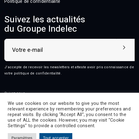
Politique de confidentialité
Suivez les actualités
du Groupe Indelec
J’accepte de recevoir les newsletters et atteste avoir pris connaissance de
votre
politique de confidentialité
.
Suivez-nous
We use cookies on our website to give you the most
relevant experience by remembering your preferences and
repeat visits. By clicking “Accept All”, you consent to the
use of ALL the cookies. However, you may visit "Cookie
2026 © Indelec
Settings" to provide a controlled consent.
Produits
Services
Innovation
Ressources
Paramètres
Tout accepter