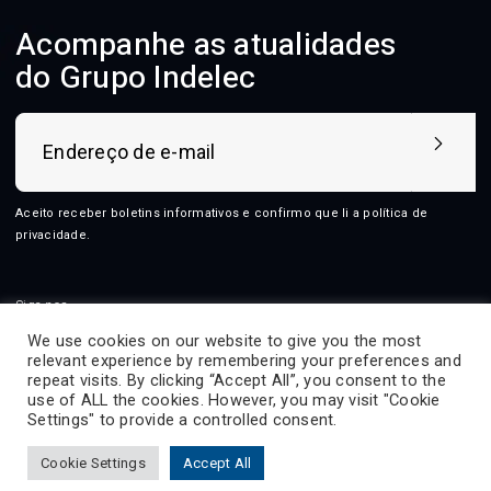
Acompanhe as atualidades
do Grupo Indelec
Aceito receber boletins informativos e confirmo que li a
política de
privacidade
.
Siga-nos
We use cookies on our website to give you the most
relevant experience by remembering your preferences and
repeat visits. By clicking “Accept All”, you consent to the
use of ALL the cookies. However, you may visit "Cookie
2026 © Indelec
Settings" to provide a controlled consent.
Produtos
Serviços
Inovação
Recursos
Cookie Settings
Accept All
Indelec
Contacto