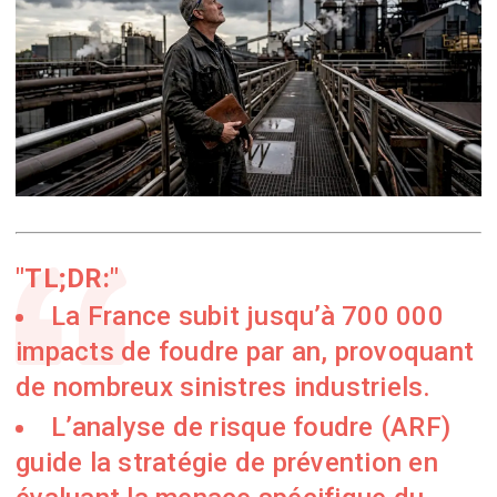
TL;DR:
La France subit jusqu’à 700 000
impacts de foudre par an, provoquant
de nombreux sinistres industriels.
L’analyse de risque foudre (ARF)
guide la stratégie de prévention en