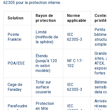
62305 pour la protection interne.
Rayon de
Norme
Context
Solution
protection
applicable
privilég
Petits
Limité
Pointe
IEC
bâtiment
(méthode de
Franklin
62305-3
structur
la sphère)
simples
Grands
Étendu
sites, z
(jusqu’à 120
NF C 17-
PDA/ESE
ATEX,
m selon
102
expositi
modèle)
fortes
Total sur
Bâtimen
Cage de
IEC
surface
sensible
Faraday
62305-3
couverte
data cen
Arrivée
Protection
Parafoudre
IEC
réseau,
en tête