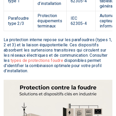
type 1
62305-4
tableaux
d’installation
générau
Protection
Automat
Parafoudre
IEC
équipements
capteurs
type 2/3
62305-4
terminaux
informat
La protection interne repose sur les parafoudres (types 1,
2 et 3) et la liaison équipotentielle. Ces dispositifs
absorbent les surtensions transitoires qui circulent sur
les réseaux électriques et de communication. Consulter
les
types de protections foudre
disponibles permet
d’identifier la combinaison optimale pour votre profil
d’installation.