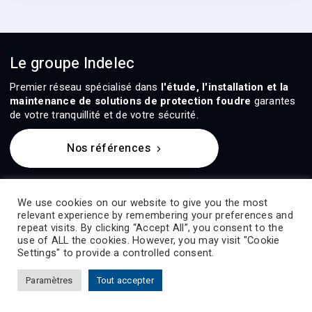
Le groupe Indelec
Premier réseau spécialisé dans
l'étude, l'installation et la
maintenance de solutions de protection foudre
garantes
de votre tranquillité et de votre sécurité.
Nos références
Nous contacter
We use cookies on our website to give you the most
relevant experience by remembering your preferences and
repeat visits. By clicking “Accept All”, you consent to the
61, chemin des postes
use of ALL the cookies. However, you may visit "Cookie
59500 Douai - France
Settings" to provide a controlled consent.
+33 (0)3 27 944 944
Paramètres
Tout accepter
Prevectron-connect
Contact
Nous rejoindre
CONTACT@INDELEC.COM