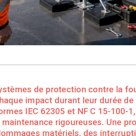
systèmes de protection contre la fou
aque impact durant leur durée de v
ormes IEC 62305 et NF C 15-100-1,
ne maintenance rigoureuses. Une pro
dommages matériels, des interrupt