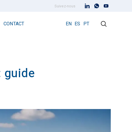
Suivez-nous
CONTACT
EN
ES
PT
: guide
Paratonnerre à dispositif d’amorçage
Paratonnerre Prevectron 3
Prevectron3® Connect
s