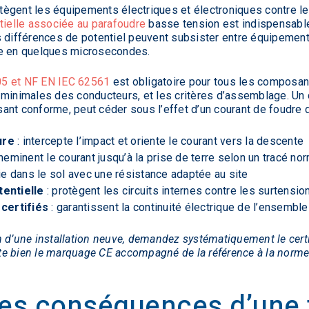
ègent les équipements électriques et électroniques contre le
tielle associée au parafoudre
basse tension est indispensable 
s différences de potentiel peuvent subsister entre équipement
ce en quelques microsecondes.
05 et NF EN IEC 62561
est obligatoire pour tous les composan
 minimales des conducteurs, et les critères d’assemblage. Un
ant conforme, peut céder sous l’effet d’un courant de foudre d
ure
: intercepte l’impact et oriente le courant vers la descente
heminent le courant jusqu’à la prise de terre selon un tracé no
ie dans le sol avec une résistance adaptée au site
tentielle
: protègent les circuits internes contre les surtensio
certifiés
: garantissent la continuité électrique de l’ensembl
n d’une installation neuve, demandez systématiquement le certi
te bien le marquage CE accompagné de la référence à la nor
les conséquences d’une f