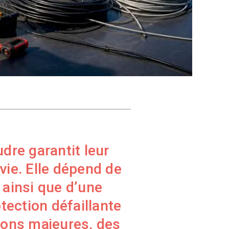
dre garantit leur
ie. Elle dépend de
 ainsi que d’une
tection défaillante
ions majeures, des