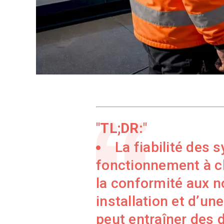
TL;DR:
La fiabilité des 
fonctionnement à ch
la conformité aux n
installation et d’u
peut entraîner des 