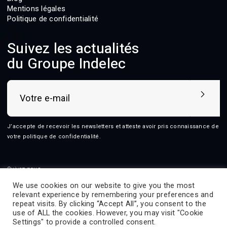
Mentions légales
Politique de confidentialité
Suivez les actualités
du Groupe Indelec
J’accepte de recevoir les newsletters et atteste avoir pris connaissance de
votre
politique de confidentialité
.
Suivez-nous
We use cookies on our website to give you the most
relevant experience by remembering your preferences and
repeat visits. By clicking “Accept All”, you consent to the
use of ALL the cookies. However, you may visit "Cookie
2026 © Indelec
Settings" to provide a controlled consent.