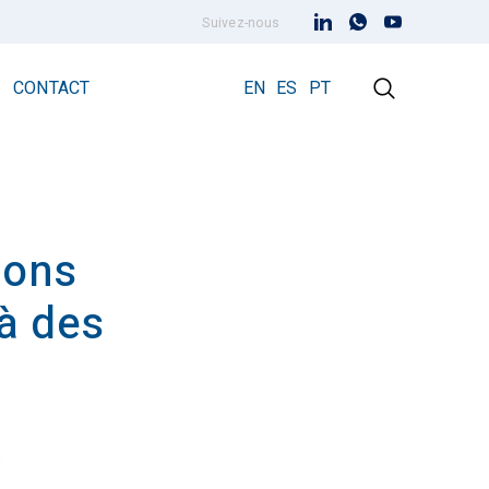
Suivez-nous
CONTACT
EN
ES
PT
ions
Paratonnerre à dispositif d’amorçage
Paratonnerre Prevectron 3
là des
Prevectron3® Connect
s