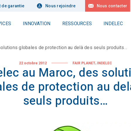
t de garantie
Nous rejoindre
Nous contacter
VICES
INNOVATION
RESSOURCES
INDELEC
Sécurité en hauteur
Contactez nous
e groupe Indelec
Talents
olutions globales de protection au delà des seuls produits…
Delta Box
s valeurs
Rejoignez-nous !
Demande de devis
Linea
histoire d’Indelec
Nos offres d’emploi
,
22 octobre 2012
FAIR PLANET
INDELEC
Candidature spontanée
elec au Maroc, des solut
Nos agences en France
Nos engagements
otre Expertise
les de protection au de
s projets
Prises de terre profondes
alité
Nos implantations
seuls produits…
Géologie
Forage
Actualités
co-responsable
Applications
e
éveloppement durable
Toutes nos référence
sociation Fair Planet