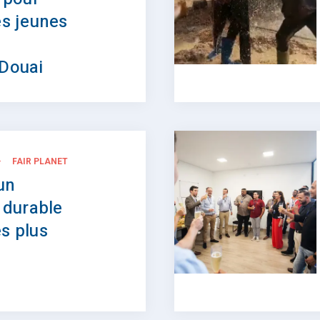
es jeunes
 Douai
FAIR PLANET
 un
durable
es plus