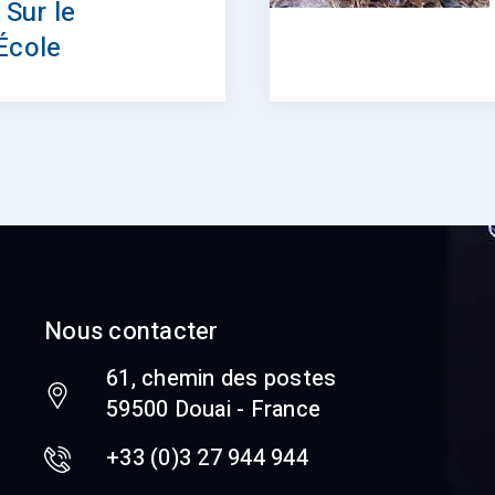
 Sur le
École
Nous contacter
61, chemin des postes
59500 Douai - France
+33 (0)3 27 944 944