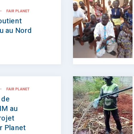
FAIR PLANET
outient
au au Nord
FAIR PLANET
 de
IM au
rojet
r Planet