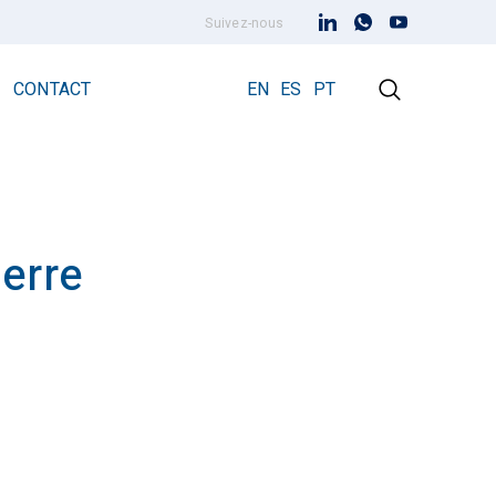
Suivez-nous
CONTACT
EN
ES
PT
erre
Paratonnerre à dispositif d’amorçage
Paratonnerre Prevectron 3
Prevectron3® Connect
s