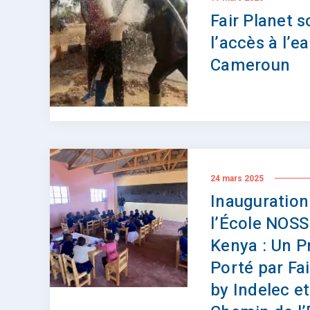
Fair Planet s
l’accès à l’e
Cameroun
24 mars 2025
Inauguration
l’École NOSS
Kenya : Un P
Porté par Fai
by Indelec et