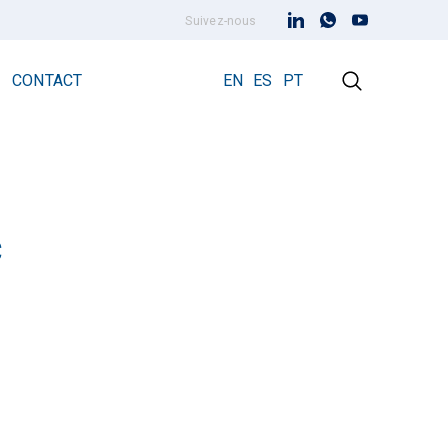
Suivez-nous
CONTACT
EN
ES
PT
c
Paratonnerre à dispositif d’amorçage
Paratonnerre Prevectron 3
Prevectron3® Connect
s