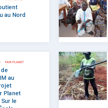
outient
au au Nord
FAIR PLANET
 de
IM au
rojet
r Planet
 Sur le