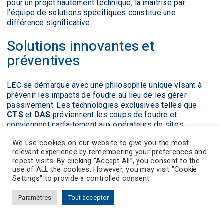
pour un projet hautement technique, la maîtrise par
l’équipe de solutions spécifiques constitue une
différence significative.
Solutions innovantes et
préventives
LEC se démarque avec une philosophie unique visant à
prévenir les impacts de foudre au lieu de les gérer
passivement. Les technologies exclusives telles que
CTS
et
DAS
préviennent les coups de foudre et
conviennent parfaitement aux opérateurs de sites
sensibles souhaitant réduire les risques dès la
We use cookies on our website to give you the most
conception.
relevant experience by remembering your preferences and
repeat visits. By clicking “Accept All”, you consent to the
Le meilleur choix selon le profil
use of ALL the cookies. However, you may visit "Cookie
Settings" to provide a controlled consent.
Les gestionnaires industriels recherchant des
Paramètres
Tout accepter
solutions personnalisées aux normes évolutives
bénéficieront des services complets d’
Indelec
.
Prevectron-connect
Contact
Nous rejoindre