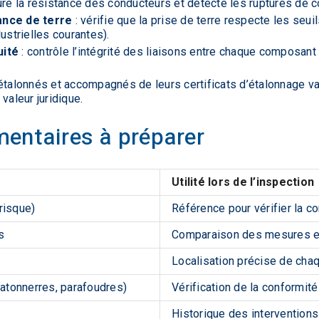
re la résistance des conducteurs et détecte les ruptures de co
ance de terre
: vérifie que la prise de terre respecte les seui
ustrielles courantes).
uité
: contrôle l’intégrité des liaisons entre chaque composan
étalonnés et accompagnés de leurs certificats d’étalonnage val
valeur juridique.
entaires à préparer
Utilité lors de l’inspection
 risque)
Référence pour vérifier la c
s
Comparaison des mesures et
Localisation précise de ch
atonnerres, parafoudres)
Vérification de la conformit
Historique des intervention