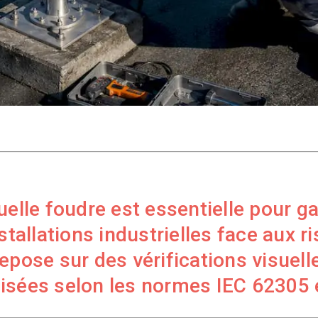
elle foudre est essentielle pour ga
nstallations industrielles face aux r
epose sur des vérifications visuelle
lisées selon les normes IEC 62305 