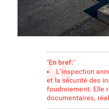
En bref:
L’inspection annu
et la sécurité des i
foudroiement. Elle r
documentaires, réa