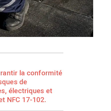
rantir la conformité
isques de
s, électriques et
et NFC 17-102.