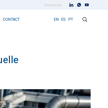
Suivez-nous
CONTACT
EN
ES
PT
elle
Paratonnerre à dispositif d’amorçage
Paratonnerre Prevectron 3
Prevectron3® Connect
s