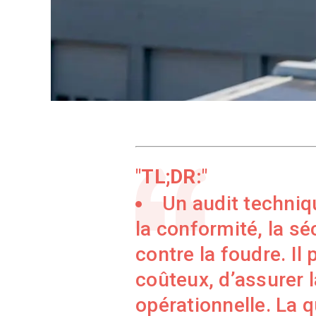
TL;DR:
Un audit techniq
la conformité, la sé
contre la foudre. Il
coûteux, d’assurer l
opérationnelle. La qu