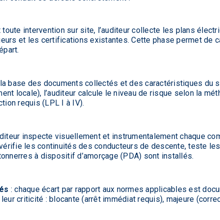
 toute intervention sur site, l’auditeur collecte les plans élec
rieurs et les certifications existantes. Cette phase permet de ca
épart.
 la base des documents collectés et des caractéristiques du si
ent locale), l’auditeur calcule le niveau de risque selon la m
tion requis (LPL I à IV).
auditeur inspecte visuellement et instrumentalement chaque c
 vérifie les continuités des conducteurs de descente, teste les
onnerres à dispositif d’amorçage (PDA) sont installés.
tés
: chaque écart par rapport aux normes applicables est doc
eur criticité : blocante (arrêt immédiat requis), majeure (corr