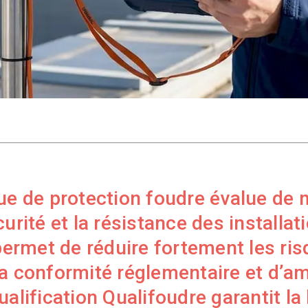
ue de protection foudre évalue de
curité et la résistance des installat
 permet de réduire fortement les ris
a conformité réglementaire et d’amé
alification Qualifoudre garantit la 