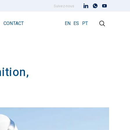
Suivez-nous
CONTACT
EN
ES
PT
ition,
Paratonnerre à dispositif d’amorçage
Paratonnerre Prevectron 3
Prevectron3® Connect
s