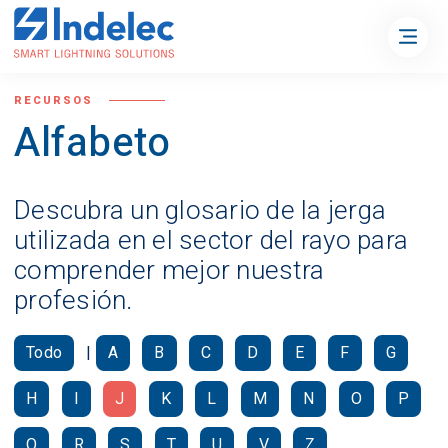
RECURSOS
Alfabeto
Descubra un glosario de la jerga
utilizada en el sector del rayo para
comprender mejor nuestra
profesión.
Todo
|
A
B
C
D
E
F
G
H
I
J
K
L
M
N
O
P
Q
R
S
T
U
V
Z