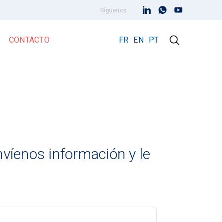
Síguenos
CONTACTO
FR
EN
PT
Pararrayos Early Streamer Emission
rencias
Pararrayos Prevectron 3
Prevectron 3 Connect
víenos información y le