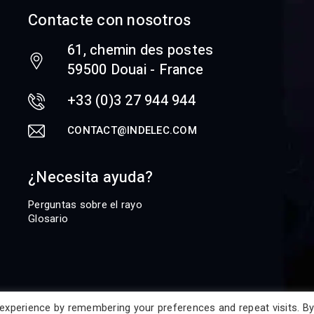
Contacte con nosotros
61, chemin des postes
59500 Douai - France
+33 (0)3 27 944 944
CONTACT@INDELEC.COM
¿Necesita ayuda?
Perguntas sobre el rayo
Glosario
experience by remembering your preferences and repeat visits. By