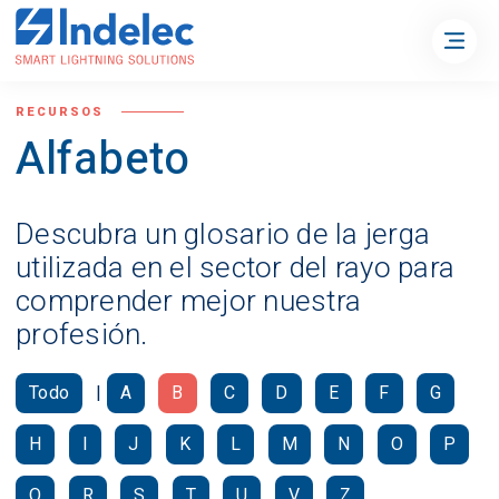
RECURSOS
Alfabeto
Descubra un glosario de la jerga
utilizada en el sector del rayo para
comprender mejor nuestra
profesión.
Todo
|
A
B
C
D
E
F
G
H
I
J
K
L
M
N
O
P
Q
R
S
T
U
V
Z