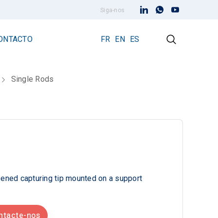
Siga-nos
ONTACTO
FR
EN
ES
Single Rods
cias
Para-raios com dispositivo de ionização (PDI)
Para-raios Prevectron 3
Prevectron3® Connect
pened capturing tip mounted on a support
ntacte-nos