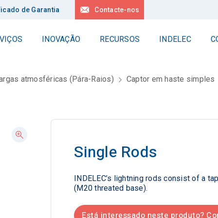
ficado de Garantia
Contacte-nos
VIÇOS
INOVAÇÃO
RECURSOS
INDELEC
C
Segurança em altura
Contacte-nos
lec
As nossas sedes
argas atmosféricas (Pára-Raios)
Captor em haste simples
Delta Box
ssos valores
Solicitar um orçamento
Linea
Todas as nossas referên
ória da Indelec
éricas
As nossas sedes
ssa Experiência
ssos projetos
Single Rods
dade
Sistemas de ligação à terra
profunda
INDELEC’s lightning rods consist of a ta
Geologia
responsável
(M20 threated base).
Perfuração
volvimento sustentável
Aplicações
stades
iação Fair Planet
Está interessado neste produto? Co