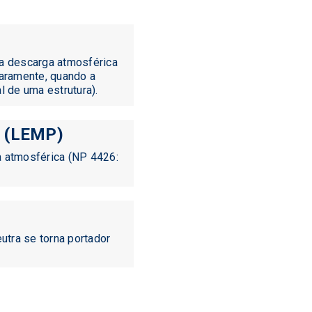
 a descarga atmosférica
(raramente, quando a
l de uma estrutura).
o (LEMP)
a atmosférica (NP 4426:
tra se torna portador