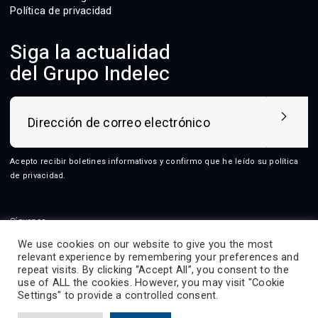
Política de privacidad
Siga la actualidad
del Grupo Indelec
Acepto recibir boletines informativos y confirmo que he leído su
política
de privacidad
.
Síguenos
We use cookies on our website to give you the most
relevant experience by remembering your preferences and
repeat visits. By clicking “Accept All”, you consent to the
use of ALL the cookies. However, you may visit "Cookie
2026 © Indelec
Settings" to provide a controlled consent.
Productos
Servicios
Innovación
Recursos