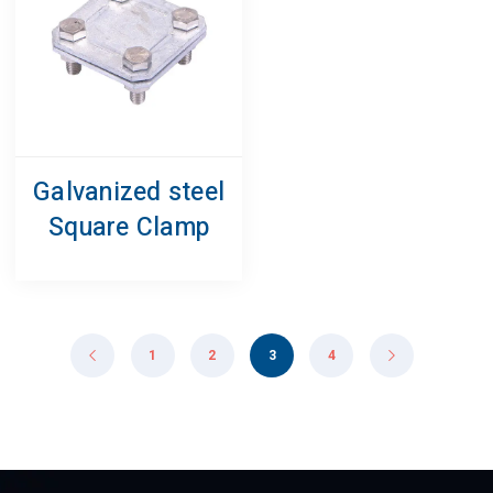
Galvanized steel
Square Clamp
1
2
3
4