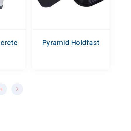
ncrete
Pyramid Holdfast
3