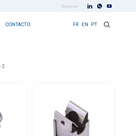
Síguenos
CONTACTO
FR
EN
PT
 2
Pararrayos Early Streamer Emission
rencias
Pararrayos Prevectron 3
Prevectron 3 Connect