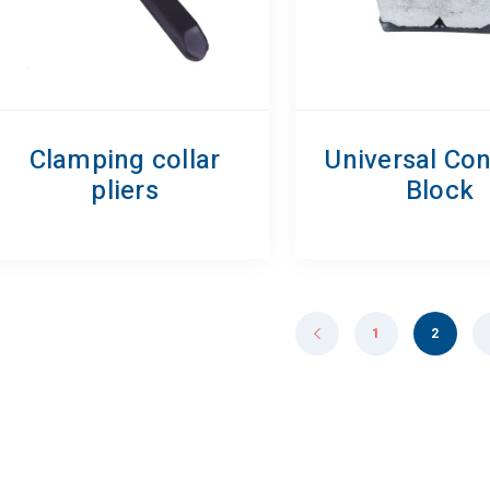
Clamping collar
Universal Co
pliers
Block
1
2